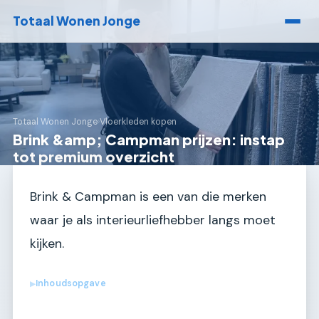
Totaal Wonen Jonge
Totaal Wonen Jonge
›
Vloerkleden kopen
Brink &amp; Campman prijzen: instap
tot premium overzicht
Brink & Campman is een van die merken
waar je als interieurliefhebber langs moet
kijken.
Inhoudsopgave
▶