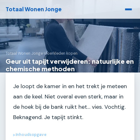
Totaal Wonen Jonge
Totaal Wonen Jonge
›
Vloerkleden kopen
Geur uit tapijt verwijderen: natuurlijke en
chemische methoden
Je loopt de kamer in en het trekt je meteen
aan de keel. Niet overal even sterk, maar in
de hoek bij de bank ruikt het… vies. Vochtig.
Beknagend. Je tapijt stinkt.
Inhoudsopgave
▶