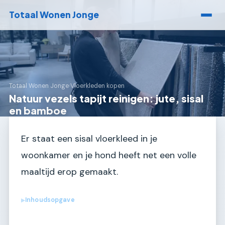
Totaal Wonen Jonge
Totaal Wonen Jonge
›
Vloerkleden kopen
Natuur vezels tapijt reinigen: jute, sisal
en bamboe
Er staat een sisal vloerkleed in je
woonkamer en je hond heeft net een volle
maaltijd erop gemaakt.
Inhoudsopgave
▶