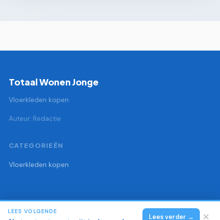
Totaal Wonen Jonge
Vloerkleden kopen
Auteur: Redactie
CATEGORIEËN
Vloerkleden kopen
LEES VOLGENDE
© 2026 Totaal Wonen Jonge
Alle rechten voorbehouden.
✕
Lees verder →