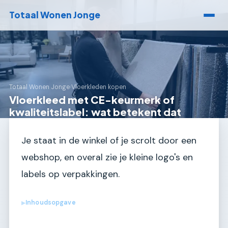
Totaal Wonen Jonge
Totaal Wonen Jonge
›
Vloerkleden kopen
Vloerkleed met CE-keurmerk of
kwaliteitslabel: wat betekent dat
Je staat in de winkel of je scrolt door een
webshop, en overal zie je kleine logo's en
labels op verpakkingen.
Inhoudsopgave
▶