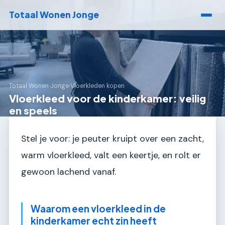
Totaal Wonen Jonge
Totaal Wonen Jonge
›
Vloerkleden kopen
Vloerkleed voor de kinderkamer: veilig
en speels
Stel je voor: je peuter kruipt over een zacht,
warm vloerkleed, valt een keertje, en rolt er
gewoon lachend vanaf.
Waarom een vloerkleed in de
kinderkamer echt zin heeft