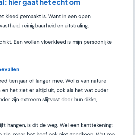
l: hier gaat het écht om
t kleed gemaakt is. Want in een open
stheid, reinigbaarheid en uitstraling.
chikt. Een wollen vloerkleed is mijn persoonlijke
 bevallen
d tien jaar of langer mee. Wol is van nature
 en het ziet er altijd uit, ook als het wat ouder
der zijn extreem slijtvast door hun dikke,
ijft hangen, is dit de weg. Wel een kanttekening:
te zijn, maar het hoef ook niet goedkoop. Wat me