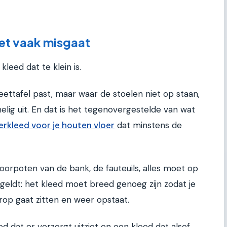
et vaak misgaat
kleed dat te klein is.
ettafel past, maar waar de stoelen niet op staan,
melig uit. En dat is het tegenovergestelde van wat
erkleed voor je houten vloer
dat minstens de
voorpoten van de bank, de fauteuils, alles moet op
 geldt: het kleed moet breed genoeg zijn zodat je
erop gaat zitten en weer opstaat.
ed dat er verzorgt uitziet en een kleed dat alsof