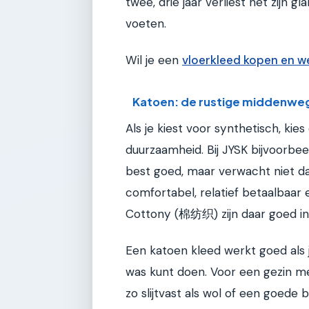
twee, drie jaar verliest het zijn
voeten.
Wil je een
vloerkleed kopen en w
Katoen: de rustige middenwe
Als je kiest voor synthetisch, ki
duurzaamheid. Bij JYSK bijvoorbeel
best goed, maar verwacht niet d
comfortabel, relatief betaalbaar
Cottony (棉纺织) zijn daar goed in
Een katoen kleed werkt goed als je 
was kunt doen. Voor een gezin met
zo slijtvast als wol of een goede