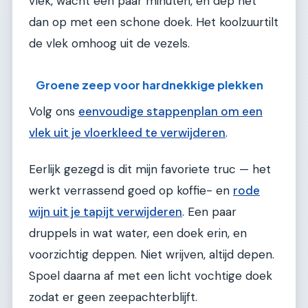
vlek, wacht een paar minuten, en dep het
dan op met een schone doek. Het koolzuurtilt
de vlek omhoog uit de vezels.
Groene zeep voor hardnekkige plekken
Volg ons
eenvoudige stappenplan om een
vlek uit je vloerkleed te verwijderen
.
Eerlijk gezegd is dit mijn favoriete truc — het
werkt verrassend goed op koffie- en
rode
wijn uit je tapijt verwijderen
. Een paar
druppels in wat water, een doek erin, en
voorzichtig deppen. Niet wrijven, altijd depen.
Spoel daarna af met een licht vochtige doek
zodat er geen zeepachterblijft.