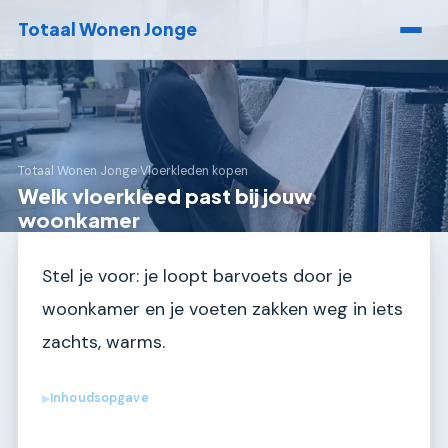
Totaal Wonen Jonge
Totaal Wonen Jonge
›
Vloerkleden kopen
Welk vloerkleed past bij jouw
woonkamer
Stel je voor: je loopt barvoets door je
woonkamer en je voeten zakken weg in iets
zachts, warms.
Inhoudsopgave
▶