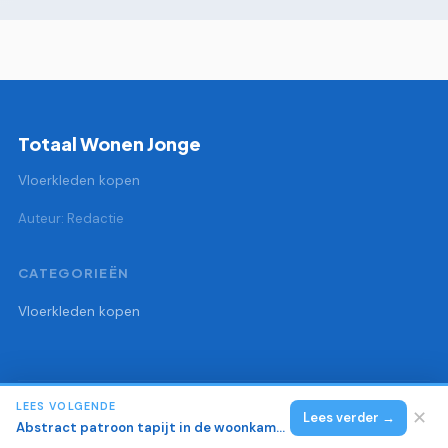
Totaal Wonen Jonge
Vloerkleden kopen
Auteur: Redactie
CATEGORIEËN
Vloerkleden kopen
LEES VOLGENDE
© 2026 Totaal Wonen Jonge
Alle rechten voorbehouden.
✕
Lees verder →
Abstract patroon tapijt in de woonkamer