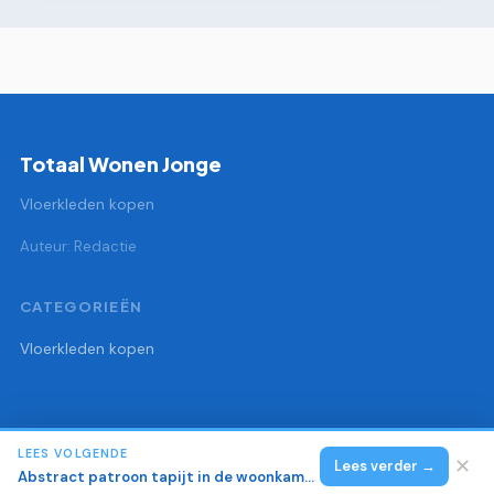
Totaal Wonen Jonge
Vloerkleden kopen
Auteur: Redactie
CATEGORIEËN
Vloerkleden kopen
LEES VOLGENDE
© 2026 Totaal Wonen Jonge
Alle rechten voorbehouden.
✕
Lees verder →
Abstract patroon tapijt in de woonkamer