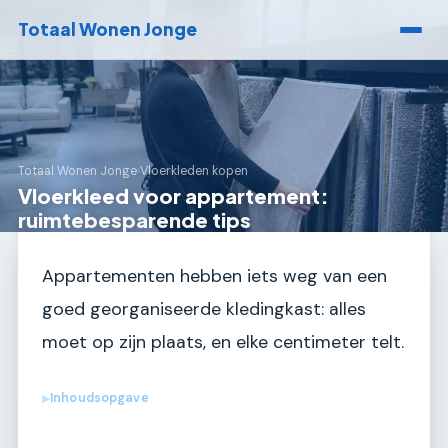
Totaal Wonen Jonge
Totaal Wonen Jonge
›
Vloerkleden kopen
Vloerkleed voor appartement:
ruimtebesparende tips
Appartementen hebben iets weg van een
goed georganiseerde kledingkast: alles
moet op zijn plaats, en elke centimeter telt.
Inhoudsopgave
▶