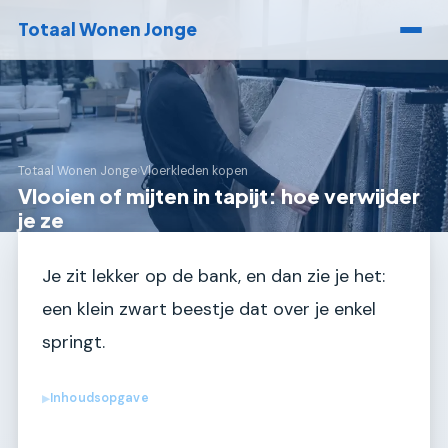
Totaal Wonen Jonge
Totaal Wonen Jonge
›
Vloerkleden kopen
Vlooien of mijten in tapijt: hoe verwijder
je ze
Je zit lekker op de bank, en dan zie je het:
een klein zwart beestje dat over je enkel
springt.
Inhoudsopgave
▶